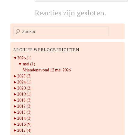
Reacties zijn gesloten.
Z
o
e
k
ARCHIEF WEBLOGBERICHTEN
e
▼
2026 (1)
n
▼
mei (1)
Vriendenavond 12 mei 2026
►
2025 (3)
►
2024 (1)
►
2020 (2)
►
2019 (1)
►
2018 (3)
►
2017 (3)
►
2015 (3)
►
2014 (3)
►
2013 (9)
►
2012 (4)