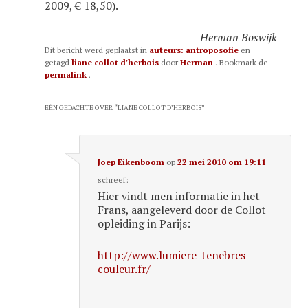
2009, € 18,50).
Herman Boswijk
Dit bericht werd geplaatst in
auteurs: antroposofie
en
getagd
liane collot d'herbois
door
Herman
. Bookmark de
permalink
.
EÉN GEDACHTE OVER “
LIANE COLLOT D’HERBOIS
”
Joep Eikenboom
op
22 mei 2010 om 19:11
schreef:
Hier vindt men informatie in het
Frans, aangeleverd door de Collot
opleiding in Parijs:
http://www.lumiere-tenebres-
couleur.fr/