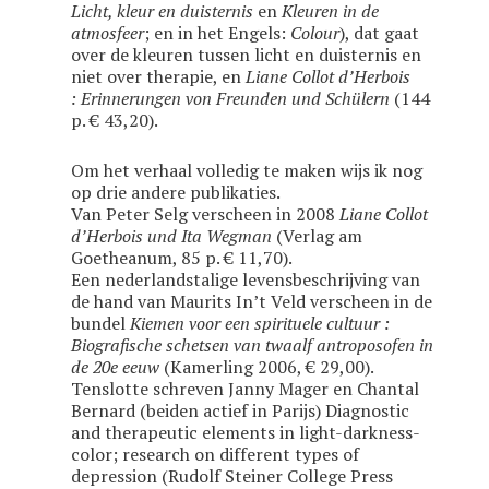
Licht, kleur en duisternis
en
Kleuren in de
atmosfeer
; en in het Engels:
Colour
), dat gaat
over de kleuren tussen licht en duisternis en
niet over therapie, en
Liane Collot d’Herbois
: Erinnerungen von Freunden und Schülern
(144
p. € 43,20).
Om het verhaal volledig te maken wijs ik nog
op drie andere publikaties.
Van Peter Selg verscheen in 2008
Liane Collot
d’Herbois und Ita Wegman
(Verlag am
Goetheanum, 85 p. € 11,70).
Een nederlandstalige levensbeschrijving van
de hand van Maurits In’t Veld verscheen in de
bundel
Kiemen voor een spirituele cultuur :
Biografische schetsen van twaalf antroposofen in
de 20e eeuw
(Kamerling 2006, € 29,00).
Tenslotte schreven Janny Mager en Chantal
Bernard (beiden actief in Parijs) Diagnostic
and therapeutic elements in light-darkness-
color; research on different types of
depression (Rudolf Steiner College Press