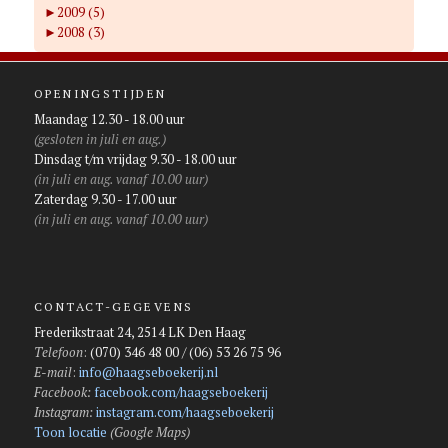
►
2009 (5)
►
2008 (3)
OPENINGSTIJDEN
Maandag 12.30 - 18.00 uur
(gesloten in juli en aug.)
Dinsdag t/m vrijdag 9.30 - 18.00 uur
(in juli en aug. vanaf 10.00 uur)
Zaterdag 9.30 - 17.00 uur
(in juli en aug. vanaf 10.00 uur)
CONTACT-GEGEVENS
Frederikstraat 24, 2514 LK Den Haag
Telefoon
:
(070) 346 48 00 / (06) 53 26 75 96
E-mail
:
info@haagseboekerij.nl
Facebook:
facebook.com/haagseboekerij
Instagram:
instagram.com/haagseboekerij
Toon locatie
(Google Maps)