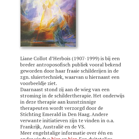
Liane Collot d’Herbois (1907-1999) is bij een
breder antroposofisch publiek vooral bekend
geworden door haar fraaie schilderijen in de
zgn. sluiertechniek, waarvan u hiernaast een
voorbeeldje ziet.
Daarnaast stond zij aan de wieg van een
stroming in de schildertherapie. Het onderwijs
in deze therapie aan kunstzinnige
therapeuten wordt verzorgd door de
Stichting Emerald in Den Haag. Andere
verwante initiatieven zijn te vinden in o.a.
Frankrijk, Australië en de VS.
Meer engelstalige informatie over één en
ander vindt u
hier
en
hier
. Een duitstalige