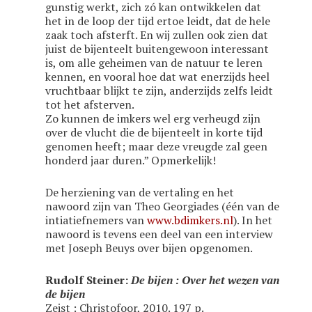
gunstig werkt, zich zó kan ontwikkelen dat
het in de loop der tijd ertoe leidt, dat de hele
zaak toch afsterft. En wij zullen ook zien dat
juist de bijenteelt buitengewoon interessant
is, om alle geheimen van de natuur te leren
kennen, en vooral hoe dat wat enerzijds heel
vruchtbaar blijkt te zijn, anderzijds zelfs leidt
tot het afsterven.
Zo kunnen de imkers wel erg verheugd zijn
over de vlucht die de bijenteelt in korte tijd
genomen heeft; maar deze vreugde zal geen
honderd jaar duren.” Opmerkelijk!
De herziening van de vertaling en het
nawoord zijn van Theo Georgiades (één van de
intiatiefnemers van
www.bdimkers.nl
). In het
nawoord is tevens een deel van een interview
met Joseph Beuys over bijen opgenomen.
Rudolf Steiner:
De bijen : Over het wezen van
de bijen
Zeist : Christofoor, 2010. 197 p.