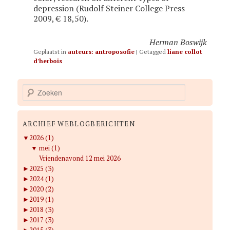
depression (Rudolf Steiner College Press
2009, € 18,50).
Herman Boswijk
Geplaatst in
auteurs: antroposofie
|
Getagged
liane collot
d'herbois
Z
o
e
k
ARCHIEF WEBLOGBERICHTEN
e
▼
2026 (1)
n
▼
mei (1)
Vriendenavond 12 mei 2026
►
2025 (3)
►
2024 (1)
►
2020 (2)
►
2019 (1)
►
2018 (3)
►
2017 (3)
►
2015 (3)