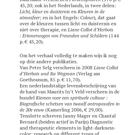
43,20; ook in het Nederlands, in twee delen:
Licht, kleur en duisternis
en
Kleuren in de
atmosfeer
; en in het Engels:
Colour
), dat gaat
over de kleuren tussen licht en duisternis en
niet over therapie, en
Liane Collot d’Herbois
: Erinnerungen von Freunden und Schülern
(144
p. € 43,20).
Om het verhaal volledig te maken wijs ik nog
op drie andere publikaties.
Van Peter Selg verscheen in 2008
Liane Collot
d’Herbois und Ita Wegman
(Verlag am
Goetheanum, 85 p. € 11,70).
Een nederlandstalige levensbeschrijving van
de hand van Maurits In’t Veld verscheen in de
bundel
Kiemen voor een spirituele cultuur :
Biografische schetsen van twaalf antroposofen in
de 20e eeuw
(Kamerling 2006, € 29,00).
Tenslotte schreven Janny Mager en Chantal
Bernard (beiden actief in Parijs) Diagnostic
and therapeutic elements in light-darkness-
color; research on different types of