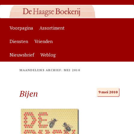
Zelfstandige algemene boekhandel in Den Haag, specialisaties:
antroposofie, wenskaarten
Hoofdmenu
Voorpagina
Assortiment
Spring
Spring
Haagse Boekerij
Diensten
Vrienden
naar
naar
Nieuwsbrief
Weblog
de
de
primaire
secundaire
MAANDELIJKS ARCHIEF:
MEI 2010
inhoud
inhoud
Bijen
9 mei 2010