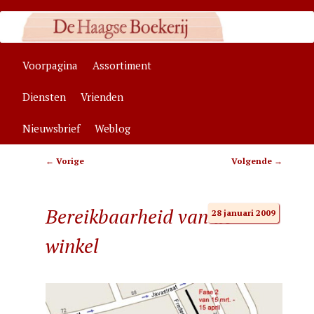
Zelfstandige algemene boekhandel in Den Haag, specialisaties:
antroposofie, wenskaarten
Hoofdmenu
Voorpagina
Assortiment
Spring
Spring
Haagse Boekerij
Diensten
Vrienden
naar
naar
Nieuwsbrief
Weblog
de
de
Bericht
←
Vorige
Volgende
→
primaire
secundaire
navigatie
inhoud
inhoud
Bereikbaarheid van de
28 januari 2009
winkel