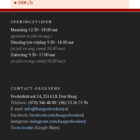
►
2008 (3)
OPENINGSTIJDEN
Maandag 12.30 - 18.00 uur
(gesloten in juli en aug.)
Dinsdag t/m vrijdag 9.30 - 18.00 uur
(in juli en aug. vanaf 10.00 uur)
Zaterdag 9.30 - 17.00 uur
(in juli en aug. vanaf 10.00 uur)
CONTACT-GEGEVENS
Frederikstraat 24, 2514 LK Den Haag
Telefoon
:
(070) 346 48 00 / (06) 53 26 75 96
E-mail
:
info@haagseboekerij.nl
Facebook:
facebook.com/haagseboekerij
Instagram:
instagram.com/haagseboekerij
Toon locatie
(Google Maps)