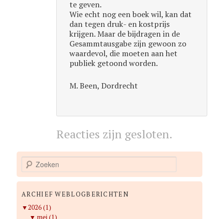
te geven.
Wie echt nog een boek wil, kan dat
dan tegen druk- en kostprijs
krijgen. Maar de bijdragen in de
Gesammtausgabe zijn gewoon zo
waardevol, die moeten aan het
publiek getoond worden.
M. Been, Dordrecht
Reacties zijn gesloten.
Z
o
e
k
ARCHIEF WEBLOGBERICHTEN
e
▼
2026 (1)
n
▼
mei (1)