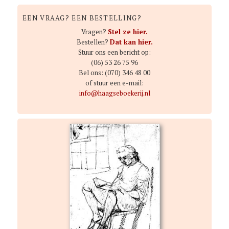
e
k
EEN VRAAG? EEN BESTELLING?
e
Vragen?
Stel ze hier.
n
Bestellen?
Dat kan hier.
Stuur ons een bericht op:
(06) 53 26 75 96
Bel ons: (070) 346 48 00
of stuur een e-mail:
info@haagseboekerij.nl