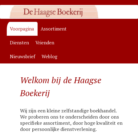
Zelfstandige algemene boekhandel in Den Haag, specialisaties:
antroposofie, wenskaarten
Hoofdmenu
Voorpagina
Assortiment
Spring
Spring
Haagse Boekerij
Diensten
Vrienden
naar
naar
Nieuwsbrief
Weblog
de
de
primaire
secundaire
Welkom bij de Haagse
inhoud
inhoud
Boekerij
Wij zijn een kleine zelfstandige boekhandel.
We proberen ons te onderscheiden door ons
specifieke assortiment, door hoge kwaliteit en
door persoonlijke dienstverlening.