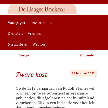
Zelfstandige algemene boekhandel in Den Haag, specialisaties:
antroposofie, wenskaarten
Hoofdmenu
Voorpagina
Assortiment
Spring
Spring
Haagse Boekerij
Diensten
Vrienden
naar
naar
Nieuwsbrief
Weblog
de
de
Bericht
←
Vorige
Volgende
→
primaire
secundaire
navigatie
inhoud
inhoud
Zware kost
28 februari 2012
Op de 151e verjaardag van Rudolf Steiner wil
ik wijzen op twee potentieel interessante
publicaties, die afgelopen najaar in Duitsland
verschenen. Zij zijn een indicatie voor het feit
dat er vanuit academische milieus