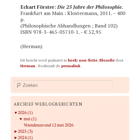
Eckart Förster:
Die 25 Jahre der Philosophie
.
Frankfurt am Main : Klostermann, 2011. – 400
p.
(Philosophische Abhandlungen ; Band 102)
ISBN 978-3-465-03710-1. – € 52,95
(Herman)
Dit bericht werd geplaatst in
boek: non-fictie
,
filosofie
door
Herman
. Bookmark de
permalink
.
Z
o
e
k
ARCHIEF WEBLOGBERICHTEN
e
▼
2026 (1)
n
▼
mei (1)
Vriendenavond 12 mei 2026
►
2025 (3)
►
2024 (1)